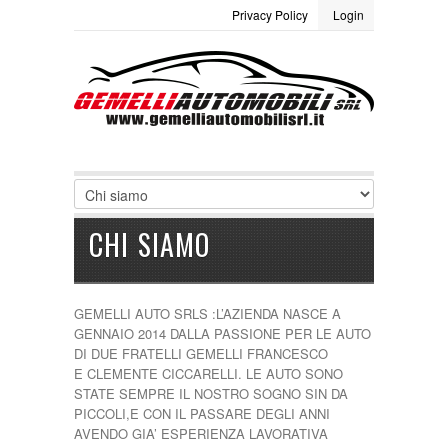
Privacy Policy
Login
LOGIN
Site Map
Termini e condizioni
Username :
Password :
Ricordami
CHI SIAMO
Registrati
|
Non ricordi la password
GEMELLI AUTO SRLS :L’AZIENDA NASCE A
GENNAIO 2014 DALLA PASSIONE PER LE AUTO
DI DUE FRATELLI GEMELLI FRANCESCO
E CLEMENTE CICCARELLI. LE AUTO SONO
STATE SEMPRE IL NOSTRO SOGNO SIN DA
PICCOLI,E CON IL PASSARE DEGLI ANNI
AVENDO GIA’ ESPERIENZA LAVORATIVA