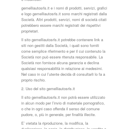
gemelliautosrls.it e i nomi di prodotti, servizi, grafici
e logo gemelliautosrls.it sono marchi registrati dalla
Società. Altri prodotti, servizi, nomi di società citati
potrebbero essere marchi registrati dei rispettivi
proprietari.
Il sito gemelliautosrls.it potrebbe contenere link a
siti non gestiti dalla Società, i quali sono forniti
come semplice riferimento e per il cui contenuto la
Società non può essere ritenuta responsabile. La
Società non fornisce alcuna garanzia e declina
qualsiasi responsabilità in relazione ai medesimi.
Nel caso in cui l’utente decida di consultarli lo fa a
proprio rischio.
2. Uso del sito gemelliautosrls.it
Il sito gemelliautosrls.it non potrà essere utilizzato
in alcun modo per l’invio di materiale pornografico,
o che in ogni caso offenda il senso del comune
pudore, o, più in generale, per finalità illecite.
E’ vietata la riproduzione, la modifica, la
duplicazione, la copia, la distribuzione, la vendita o