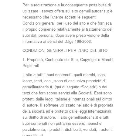
Per la registrazione e la conseguente possibilità di
Airbag
ALLESTIMENTO
utilizzare i servizi offerti sul sito gemelliautosrls.it è
Airbag passeggero
Prezzo minimo:
CILINDRATA
Berlina
necessario che l’utente accetti le seguenti
AM/FM Radio
SUV
Condizioni generali per l’uso del sito e che fornisca
Aria condizionata
CHILOMETRAGGIO
0.5L-1.0L
Utilitaria
il proprio consenso relativamente al trattamento dei
Controllo di trazione
1.1L-2.0L
Prezzo Massimo:
ANNO DEL MODELLO
10,001-20,000
suoi dati personali dopo avere preso visione della
2.1L-3.0L
20,001-40,000
FASCIA DI PREZZO
informativa ai sensi del D.lgs 196/2003.
2014 a oggi
40,001-60,000
TRASMISSIONE
CONDIZIONI GENERALI PER L’USO DEL SITO
€ 10.000 - € 15.000
Tipologia:
60,001-100,000
€ 5.000 - € 10.000
Più di 100,000
Automatica
1. Proprietà, Contenuto del Sito, Copyright e Marchi
Più di € 15.000
Manuale
Registrati
Anno di costruzione:
Il sito e tutti i suoi contenuti, quali marchi, logo,
icone, testi, ecc., sono di esclusiva proprietà di
gemelliautosrls.it, (qui di seguito “Società”) o dei
Chilometraggio:
terzi che forniscono servizi alla Società. Essi sono
protetti dalle leggi italiane e internazionali sul diritto
di autore. Il software utilizzato nel sito è di proprietà
Alimentazione:
della società ed è protetto dalle leggi internazionali
sul diritto di autore. Il sito gemelliautosrls.it e tutti
suoi contenuti non potranno essere, neanche
parzialmente, riprodotti, distribuiti, venduti, trasferiti
CERCA
o modificati.