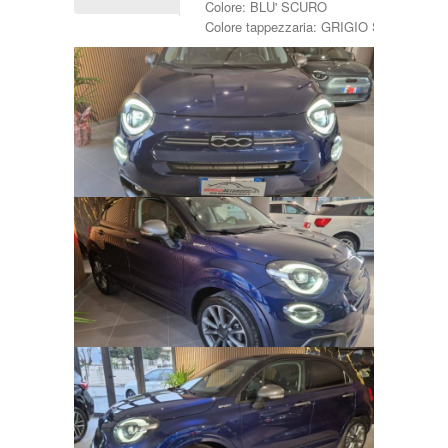
Colore: BLU' SCURO
Anno di costruzione:
Colore tappezzaria: GRIGIO SCURO
Chilometraggio:
Alimentazione:
CERCA