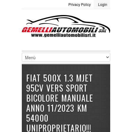
Privacy Policy
Login
LOGIN
Site Map
Termini e condizioni
Username :
Password :
Ricordami
FIAT 500X 1.3 MJET
Registrati
|
Non ricordi la password
95CV VERS SPORT
BICOLORE MANUALE
ANNO 11/2023 KM
54000
UNIPROPRIETARIO!!!