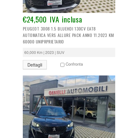
Tipologia:
€24,500 IVA inclusa
Anno di costruzione:
PEUGEOT 3008 1.5 BLUEHDI 130CV EAT8
AUTOMATICA VERS ALLURE PACK ANNO 11.2023 KM
60000 UNIPRPRIETARIO
Chilometraggio:
60,000 Km | 2023 | SUV
Alimentazione:
Confronta
Dettagli
CERCA