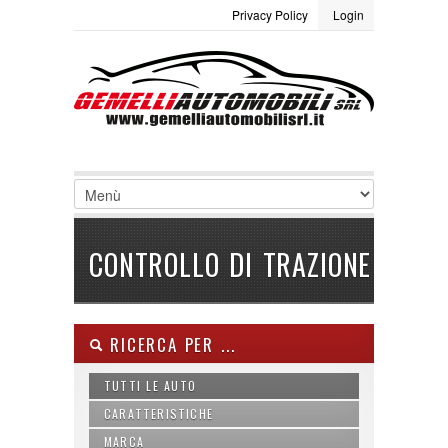
Privacy Policy
Login
LOGIN
Site Map
Termini e condizioni
Username :
Password :
Ricordami
CONTROLLO DI TRAZIONE
Registrati
|
Non ricordi la password
RICERCA PER ...
TUTTI LE AUTO
CARATTERISTICHE
MARCA
ABS