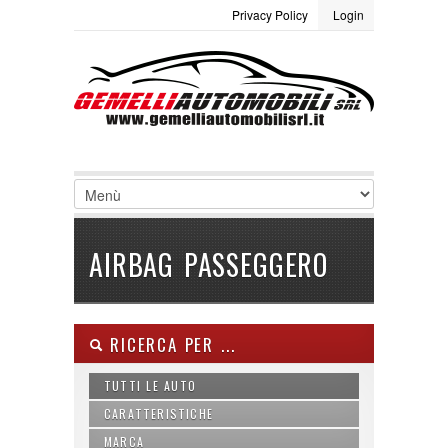
Privacy Policy
Login
LOGIN
Site Map
Termini e condizioni
Username :
Password :
Ricordami
AIRBAG PASSEGGERO
Registrati
|
Non ricordi la password
RICERCA PER ...
TUTTI LE AUTO
CARATTERISTICHE
MARCA
ABS