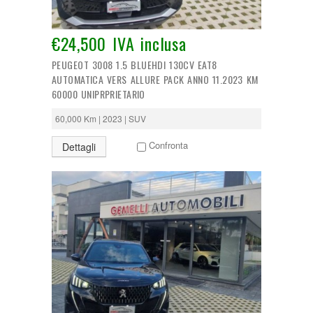
Tipologia:
€24,500 IVA inclusa
Anno di costruzione:
PEUGEOT 3008 1.5 BLUEHDI 130CV EAT8
AUTOMATICA VERS ALLURE PACK ANNO 11.2023 KM
60000 UNIPRPRIETARIO
Chilometraggio:
60,000 Km | 2023 | SUV
Alimentazione:
Confronta
Dettagli
CERCA