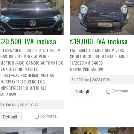
€20,500 IVA inclusa
€19,000 IVA inclusa
VOLKSWAGEN T-ROC 2.0 TDI 150CV
FIAT 500X 1.3 MJET 95CV VERS
ANNO 09.2019 VERS ADVANCE
SPORT BICOLORE MANUALE ANNO
4MOTION (4X4) CAMBIO AUTOMATICO
11/2023 KM 54000
DSG+ INTERNI IN PELLE
UNIPROPRIETARIO!!!
TOTALE+NAVI+SCHERMO VIRTUAL
54,000 Km | 2023 | SUV
COCKPIT+FARI BIXENO ECC
UNIPROPRIETARIO UFFICIALE
Confronta
Dettagli
TALIANA!!!
89,000 Km | 2019 | SUV
Confronta
Dettagli