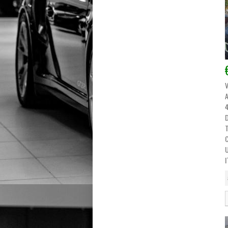
Anno di costruzione:
Chilometraggio:
Alimentazione:
CERCA
I