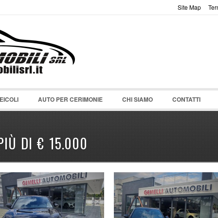
Site Map
Ter
Password :
Ricordami
Registrati
|
Non ricordi l
EICOLI
AUTO PER CERIMONIE
CHI SIAMO
CONTATTI
PIÙ DI € 15.000