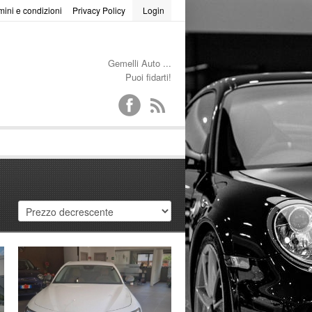
mini e condizioni
Privacy Policy
Login
Gemelli Auto ...
Puoi fidarti!
a password