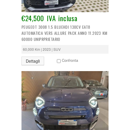
Tipologia:
€24,500 IVA inclusa
Anno di costruzione:
PEUGEOT 3008 1.5 BLUEHDI 130CV EAT8
AUTOMATICA VERS ALLURE PACK ANNO 11.2023 KM
60000 UNIPRPRIETARIO
Chilometraggio:
60,000 Km | 2023 | SUV
Alimentazione:
Confronta
Dettagli
CERCA