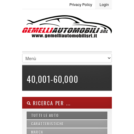
Privacy Policy
Login
LOGIN
Site Map
Termini e condizioni
Username :
Password :
Ricordami
40,001-60,000
Registrati
|
Non ricordi la password
RICERCA PER ...
TUTTI LE AUTO
CARATTERISTICHE
MARCA
ABS