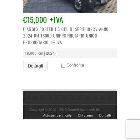
Tipologia:
€15,000 +IVA
Anno di costruzione:
PIAGGIO PORTER 1.5 GPL DI SERIE 102CV ANNO
2024 KM 18000 UNIPROPRIETARIO UNICO
PROPRIETARIO!!!!+ IVA
Chilometraggio:
18,000 Km | 2024 |
Alimentazione:
Confronta
Dettagli
CERCA
Copyright © 2014 - 2019 Gemelli Automobili Srl
Auto per cerimonie
Chi siamo
Contatti