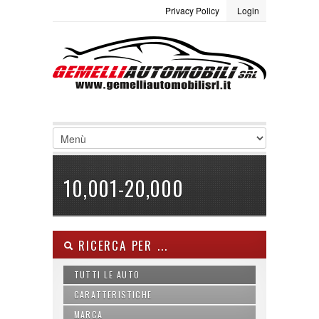
Privacy Policy
Login
LOGIN
Site Map
Termini e condizioni
Username :
Password :
Ricordami
10,001-20,000
Registrati
|
Non ricordi la password
RICERCA PER ...
TUTTI LE AUTO
CARATTERISTICHE
MARCA
ABS