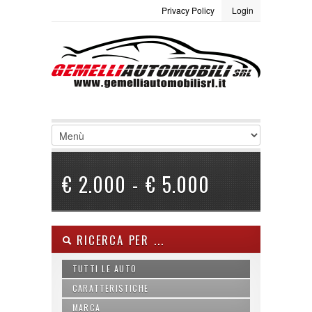
Privacy Policy
Login
LOGIN
Site Map
Termini e condizioni
Username :
Password :
Ricordami
€ 2.000 - € 5.000
Registrati
|
Non ricordi la password
RICERCA PER ...
TUTTI LE AUTO
CARATTERISTICHE
MARCA
ABS