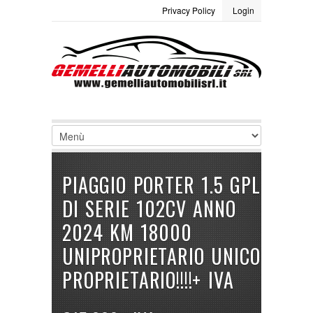
Privacy Policy
Login
LOGIN
Site Map
Termini e condizioni
Username :
Password :
Ricordami
PIAGGIO PORTER 1.5 GPL
Registrati
|
Non ricordi la password
DI SERIE 102CV ANNO
2024 KM 18000
UNIPROPRIETARIO UNICO
PROPRIETARIO!!!!+ IVA