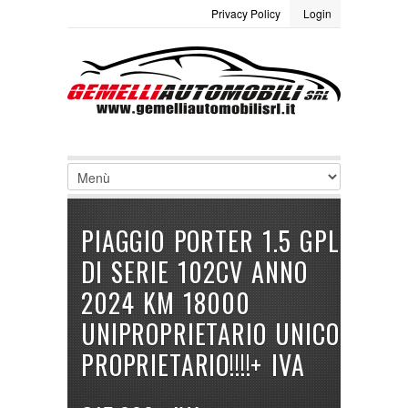
Privacy Policy
Login
LOGIN
Site Map
Termini e condizioni
Username :
Password :
Ricordami
PIAGGIO PORTER 1.5 GPL
Registrati
|
Non ricordi la password
DI SERIE 102CV ANNO
2024 KM 18000
UNIPROPRIETARIO UNICO
PROPRIETARIO!!!!+ IVA