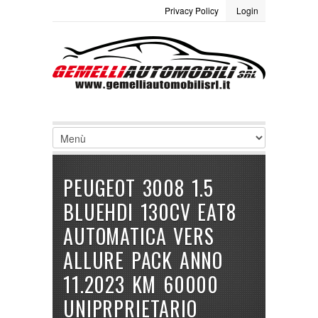
Privacy Policy
Login
LOGIN
Site Map
Termini e condizioni
Username :
Password :
Ricordami
PEUGEOT 3008 1.5
Registrati
|
Non ricordi la password
BLUEHDI 130CV EAT8
AUTOMATICA VERS
ALLURE PACK ANNO
11.2023 KM 60000
UNIPRPRIETARIO